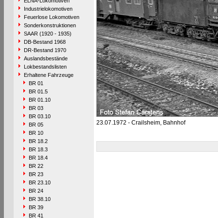
ELNA-Lokomotiven
Industrielokomotiven
Feuerlose Lokomotiven
Sonderkonstruktionen
SAAR (1920 - 1935)
DB-Bestand 1968
DR-Bestand 1970
Auslandsbestände
Lokbestandslisten
Erhaltene Fahrzeuge
BR 01
BR 01.5
BR 01.10
BR 03
BR 03.10
23.07.1972 - Crailsheim, Bahnhof
BR 05
BR 10
BR 18.2
BR 18.3
BR 18.4
BR 22
BR 23
BR 23.10
BR 24
BR 38.10
BR 39
BR 41