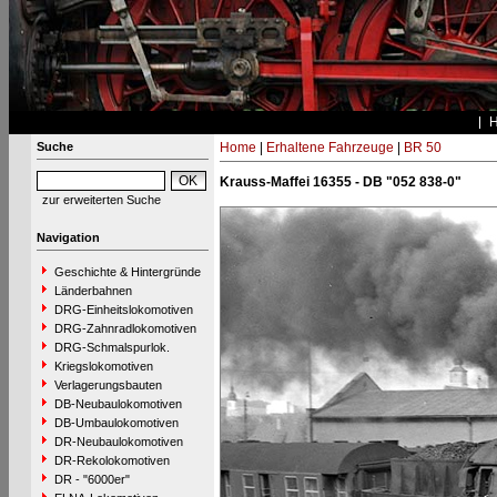
Suche
Home
|
Erhaltene Fahrzeuge
|
BR 50
Krauss-Maffei 16355 - DB "052 838-0"
zur erweiterten Suche
Navigation
Geschichte & Hintergründe
Länderbahnen
DRG-Einheitslokomotiven
DRG-Zahnradlokomotiven
DRG-Schmalspurlok.
Kriegslokomotiven
Verlagerungsbauten
DB-Neubaulokomotiven
DB-Umbaulokomotiven
DR-Neubaulokomotiven
DR-Rekolokomotiven
DR - "6000er"