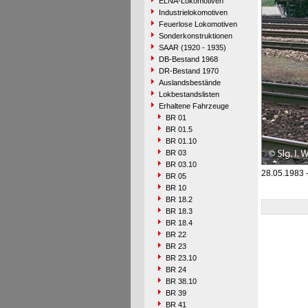
ELNA-Lokomotiven
Industrielokomotiven
Feuerlose Lokomotiven
Sonderkonstruktionen
SAAR (1920 - 1935)
DB-Bestand 1968
DR-Bestand 1970
Auslandsbestände
Lokbestandslisten
Erhaltene Fahrzeuge
BR 01
BR 01.5
BR 01.10
BR 03
BR 03.10
28.05.1983 
BR 05
BR 10
BR 18.2
BR 18.3
BR 18.4
BR 22
BR 23
BR 23.10
BR 24
BR 38.10
BR 39
BR 41