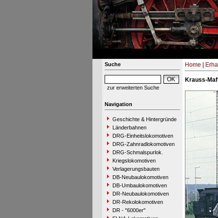
Suche
Home
|
Erha
Krauss-Maff
zur erweiterten Suche
Navigation
Geschichte & Hintergründe
Länderbahnen
DRG-Einheitslokomotiven
DRG-Zahnradlokomotiven
DRG-Schmalspurlok.
Kriegslokomotiven
Verlagerungsbauten
DB-Neubaulokomotiven
DB-Umbaulokomotiven
DR-Neubaulokomotiven
DR-Rekolokomotiven
DR - "6000er"