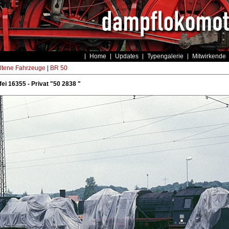
Home
Updates
Typengalerie
Mitwirkende
ltene Fahrzeuge
|
BR 50
ei 16355 - Privat "50 2838 "