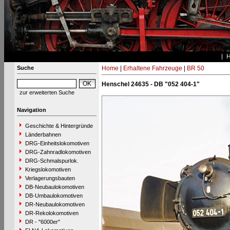
Suche
Home
|
Erhaltene Fahrzeuge
|
BR 50
Henschel 24635 - DB "052 404-1"
zur erweiterten Suche
Navigation
Geschichte & Hintergründe
Länderbahnen
DRG-Einheitslokomotiven
DRG-Zahnradlokomotiven
DRG-Schmalspurlok.
Kriegslokomotiven
Verlagerungsbauten
DB-Neubaulokomotiven
DB-Umbaulokomotiven
DR-Neubaulokomotiven
DR-Rekolokomotiven
DR - "6000er"