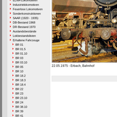
ELNA-Lokomotiven
Industrielokomotiven
Feuerlose Lokomotiven
Sonderkonstruktionen
SAAR (1920 - 1935)
DB-Bestand 1968
DR-Bestand 1970
Auslandsbestände
Lokbestandslisten
Erhaltene Fahrzeuge
BR 01
BR 01.5
BR 01.10
BR 03
BR 03.10
22.05.1975 - Erbach, Bahnhof
BR 05
BR 10
BR 18.2
BR 18.3
BR 18.4
BR 22
BR 23
BR 23.10
BR 24
BR 38.10
BR 39
BR 41