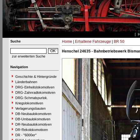
Suche
Home
|
Erhaltene Fahrzeuge
|
BR 50
Henschel 24635 - Bahnbetriebswerk Bisma
zur erweiterten Suche
Navigation
Geschichte & Hintergründe
Länderbahnen
DRG-Einheitslokomotiven
DRG-Zahnradlokomotiven
DRG-Schmalspurlok.
Kriegslokomotiven
Verlagerungsbauten
DB-Neubaulokomotiven
DB-Umbaulokomotiven
DR-Neubaulokomotiven
DR-Rekolokomotiven
DR - "6000er"