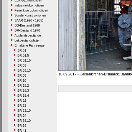
ELNA-Lokomotiven
Industrielokomotiven
Feuerlose Lokomotiven
Sonderkonstruktionen
SAAR (1920 - 1935)
DB-Bestand 1968
DR-Bestand 1970
Auslandsbestände
Lokbestandslisten
Erhaltene Fahrzeuge
BR 01
BR 01.5
BR 01.10
BR 03
BR 03.10
10.09.2017 - Gelsenkirchen-Bismarck, Bahnb
BR 05
BR 10
BR 18.2
BR 18.3
BR 18.4
BR 22
BR 23
BR 23.10
BR 24
BR 38.10
BR 39
BR 41