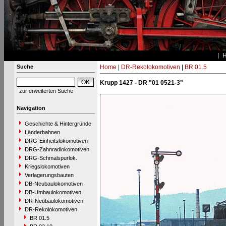
Suche
Home
|
DR-Rekolokomotiven
|
BR 01.5
Krupp 1427 - DR "01 0521-3"
zur erweiterten Suche
Navigation
Geschichte & Hintergründe
Länderbahnen
DRG-Einheitslokomotiven
DRG-Zahnradlokomotiven
DRG-Schmalspurlok.
Kriegslokomotiven
Verlagerungsbauten
DB-Neubaulokomotiven
DB-Umbaulokomotiven
DR-Neubaulokomotiven
DR-Rekolokomotiven
BR 01.5