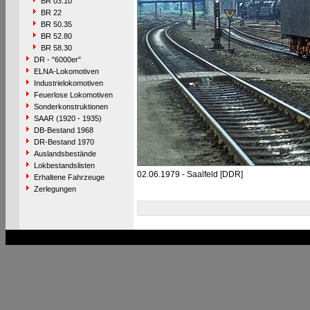
BR 03.10
BR 22
BR 50.35
BR 52.80
BR 58.30
DR - "6000er"
ELNA-Lokomotiven
Industrielokomotiven
Feuerlose Lokomotiven
Sonderkonstruktionen
SAAR (1920 - 1935)
DB-Bestand 1968
DR-Bestand 1970
Auslandsbestände
Lokbestandslisten
02.06.1979 - Saalfeld [DDR]
Erhaltene Fahrzeuge
Zerlegungen