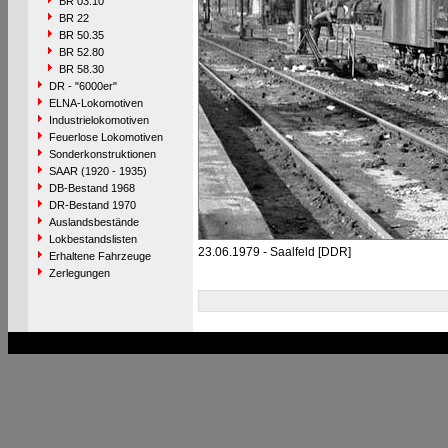
BR 03.10
BR 22
BR 50.35
BR 52.80
BR 58.30
DR - "6000er"
ELNA-Lokomotiven
Industrielokomotiven
Feuerlose Lokomotiven
Sonderkonstruktionen
SAAR (1920 - 1935)
DB-Bestand 1968
DR-Bestand 1970
Auslandsbestände
Lokbestandslisten
23.06.1979 - Saalfeld [DDR]
Erhaltene Fahrzeuge
Zerlegungen