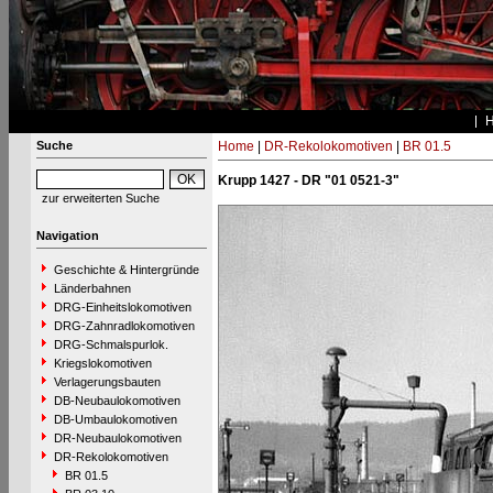
Suche
Home
|
DR-Rekolokomotiven
|
BR 01.5
Krupp 1427 - DR "01 0521-3"
zur erweiterten Suche
Navigation
Geschichte & Hintergründe
Länderbahnen
DRG-Einheitslokomotiven
DRG-Zahnradlokomotiven
DRG-Schmalspurlok.
Kriegslokomotiven
Verlagerungsbauten
DB-Neubaulokomotiven
DB-Umbaulokomotiven
DR-Neubaulokomotiven
DR-Rekolokomotiven
BR 01.5