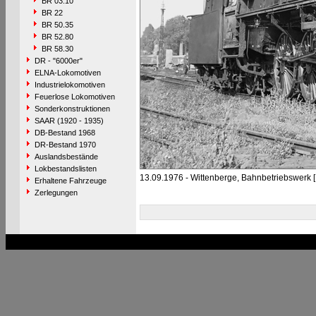
BR 03.10
BR 22
BR 50.35
BR 52.80
BR 58.30
DR - "6000er"
ELNA-Lokomotiven
Industrielokomotiven
Feuerlose Lokomotiven
Sonderkonstruktionen
SAAR (1920 - 1935)
DB-Bestand 1968
DR-Bestand 1970
Auslandsbestände
Lokbestandslisten
13.09.1976 - Wittenberge, Bahnbetriebswerk 
Erhaltene Fahrzeuge
Zerlegungen