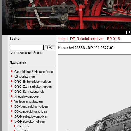
Suche
Home
|
DR-Rekolokomotiven
|
BR 01.5
Henschel 23556 - DR "01 0527-0"
zur erweiterten Suche
Navigation
Geschichte & Hintergründe
Länderbahnen
DRG-Einheitslokomotiven
DRG-Zahnradlokomotiven
DRG-Schmalspurlok.
Kriegslokomotiven
Verlagerungsbauten
DB-Neubaulokomotiven
DB-Umbaulokomotiven
DR-Neubaulokomotiven
DR-Rekolokomotiven
BR 01.5