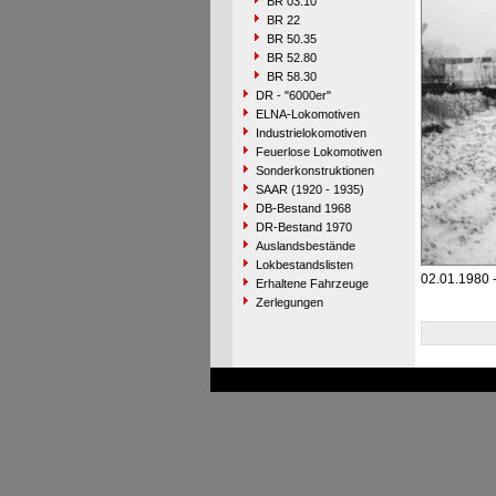
BR 03.10
BR 22
BR 50.35
BR 52.80
BR 58.30
DR - "6000er"
ELNA-Lokomotiven
Industrielokomotiven
Feuerlose Lokomotiven
Sonderkonstruktionen
SAAR (1920 - 1935)
DB-Bestand 1968
DR-Bestand 1970
Auslandsbestände
Lokbestandslisten
02.01.1980 -
Erhaltene Fahrzeuge
Zerlegungen