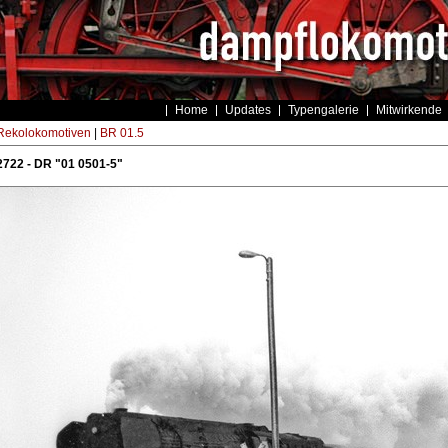
Home
Updates
Typengalerie
Mitwirkende
ekolokomotiven
|
BR 01.5
722 - DR "01 0501-5"