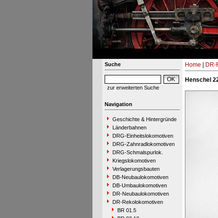
Suche
Home
|
DR-R
Henschel 22
zur erweiterten Suche
Navigation
Geschichte & Hintergründe
Länderbahnen
DRG-Einheitslokomotiven
DRG-Zahnradlokomotiven
DRG-Schmalspurlok.
Kriegslokomotiven
Verlagerungsbauten
DB-Neubaulokomotiven
DB-Umbaulokomotiven
DR-Neubaulokomotiven
DR-Rekolokomotiven
BR 01.5