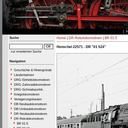
Suche
Home
|
DR-Rekolokomotiven
|
BR 01.5
Henschel 22571 - DR "01 524"
zur erweiterten Suche
Navigation
Geschichte & Hintergründe
Länderbahnen
DRG-Einheitslokomotiven
DRG-Zahnradlokomotiven
DRG-Schmalspurlok.
Kriegslokomotiven
Verlagerungsbauten
DB-Neubaulokomotiven
DB-Umbaulokomotiven
DR-Neubaulokomotiven
DR-Rekolokomotiven
BR 01.5