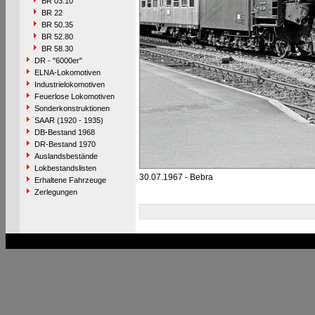
BR 03.10
BR 22
BR 50.35
BR 52.80
BR 58.30
DR - "6000er"
ELNA-Lokomotiven
Industrielokomotiven
Feuerlose Lokomotiven
Sonderkonstruktionen
SAAR (1920 - 1935)
DB-Bestand 1968
DR-Bestand 1970
Auslandsbestände
Lokbestandslisten
30.07.1967 - Bebra
Erhaltene Fahrzeuge
Zerlegungen