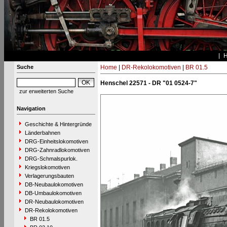
Suche
Home
|
DR-Rekolokomotiven
|
BR 01.5
Henschel 22571 - DR "01 0524-7"
zur erweiterten Suche
Navigation
Geschichte & Hintergründe
Länderbahnen
DRG-Einheitslokomotiven
DRG-Zahnradlokomotiven
DRG-Schmalspurlok.
Kriegslokomotiven
Verlagerungsbauten
DB-Neubaulokomotiven
DB-Umbaulokomotiven
DR-Neubaulokomotiven
DR-Rekolokomotiven
BR 01.5