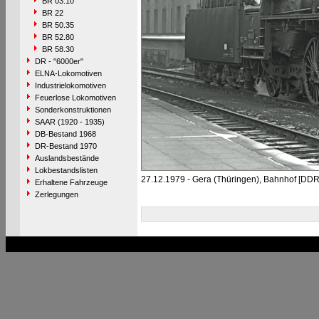
BR 03.10
BR 22
BR 50.35
BR 52.80
BR 58.30
DR - "6000er"
ELNA-Lokomotiven
Industrielokomotiven
Feuerlose Lokomotiven
Sonderkonstruktionen
SAAR (1920 - 1935)
DB-Bestand 1968
DR-Bestand 1970
Auslandsbestände
Lokbestandslisten
27.12.1979 - Gera (Thüringen), Bahnhof [DDR
Erhaltene Fahrzeuge
Zerlegungen