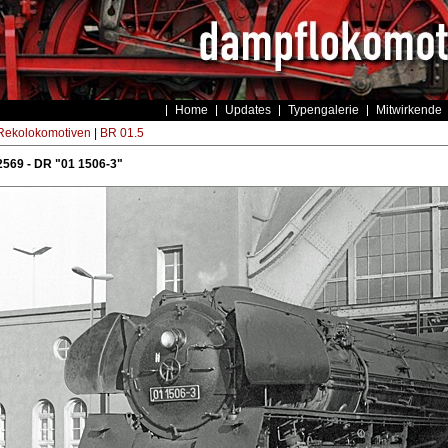
Home
Updates
Typengalerie
Mitwirkende
ekolokomotiven
|
BR 01.5
569 - DR "01 1506-3"