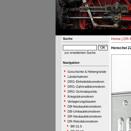
Suche
Home
|
DR-R
Henschel 22
zur erweiterten Suche
Navigation
Geschichte & Hintergründe
Länderbahnen
DRG-Einheitslokomotiven
DRG-Zahnradlokomotiven
DRG-Schmalspurlok.
Kriegslokomotiven
Verlagerungsbauten
DB-Neubaulokomotiven
DB-Umbaulokomotiven
DR-Neubaulokomotiven
DR-Rekolokomotiven
BR 01.5