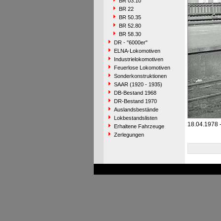
BR 03.10
BR 22
BR 50.35
BR 52.80
BR 58.30
DR - "6000er"
ELNA-Lokomotiven
Industrielokomotiven
Feuerlose Lokomotiven
Sonderkonstruktionen
SAAR (1920 - 1935)
DB-Bestand 1968
DR-Bestand 1970
Auslandsbestände
Lokbestandslisten
18.04.1978 -
Erhaltene Fahrzeuge
Zerlegungen