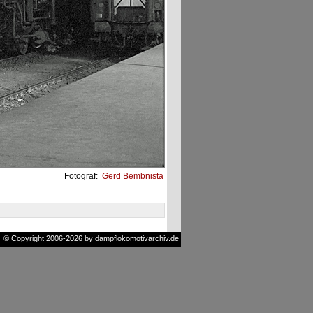
Fotograf:
Gerd Bembnista
© Copyright 2006-2026 by dampflokomotivarchiv.de