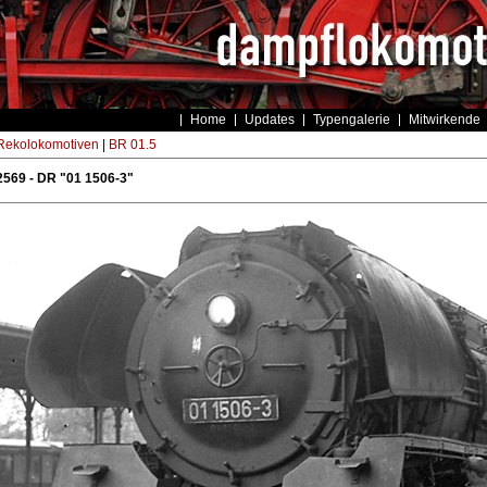
Home
Updates
Typengalerie
Mitwirkende
ekolokomotiven
|
BR 01.5
569 - DR "01 1506-3"