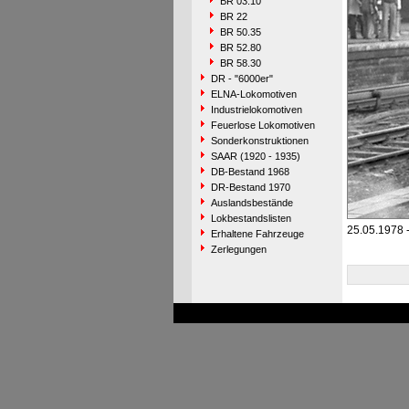
BR 03.10
BR 22
BR 50.35
BR 52.80
BR 58.30
DR - "6000er"
ELNA-Lokomotiven
Industrielokomotiven
Feuerlose Lokomotiven
Sonderkonstruktionen
SAAR (1920 - 1935)
DB-Bestand 1968
DR-Bestand 1970
Auslandsbestände
Lokbestandslisten
25.05.1978 -
Erhaltene Fahrzeuge
Zerlegungen