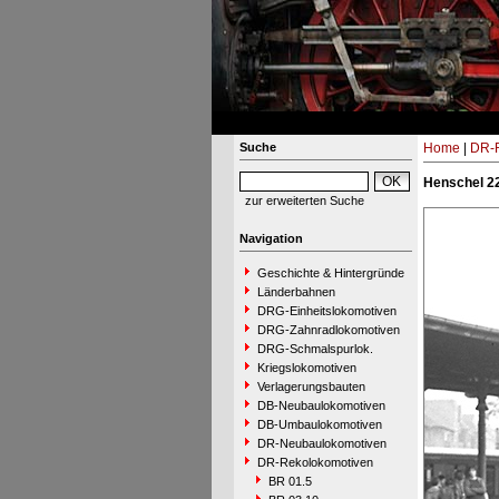
Suche
Home
|
DR-R
Henschel 22
zur erweiterten Suche
Navigation
Geschichte & Hintergründe
Länderbahnen
DRG-Einheitslokomotiven
DRG-Zahnradlokomotiven
DRG-Schmalspurlok.
Kriegslokomotiven
Verlagerungsbauten
DB-Neubaulokomotiven
DB-Umbaulokomotiven
DR-Neubaulokomotiven
DR-Rekolokomotiven
BR 01.5