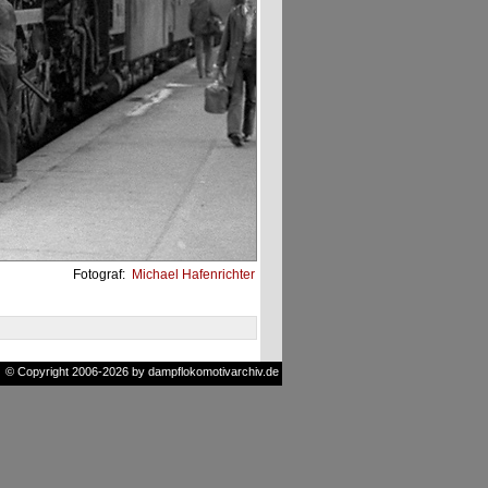
Fotograf:
Michael Hafenrichter
© Copyright 2006-2026 by dampflokomotivarchiv.de