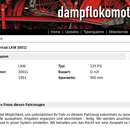
Home
Updates
Typengalerie
Mitwirkende
he
trait LKM 30011
tamm
LKM
Typ:
225 PS
mer:
30011
Bauart:
D-n2t
1951
Spurweite:
900 mm
es Fotos dieses Fahrzeuges
die Möglichkeit, uns unkompliziert Ihr Foto zu diesem Fahrzeug zukommen zu lassen
tte auswählen, Angaben ergänzen und abschicken - fertig. Wir werden anschli
und in unser System einstellen. Wir behalten uns das Recht vor, eine Auswahl zu t