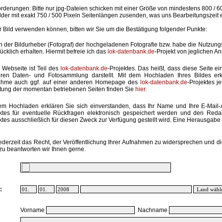
rderungen: Bitte nur jpg-Dateien schicken mit einer Größe von mindestens 800 / 6
lder mit exakt 750 / 500 Pixeln Seitenlängen zusenden, was uns Bearbeitungszeit 
hr Bild verwenden können, bitten wir Sie um die Bestätigung folgender Punkte:
in der Bildurheber (Fotograf) der hochgeladenen Fotografie bzw. habe die Nutzun
ücklich erhalten. Hiermit befreie ich das
lok-datenbank.de
-Projekt von jeglichen A
 Webseite ist Teil des
lok-datenbank.de
-Projektes. Das heißt, dass diese Seite ei
ren Daten- und Fotosammlung darstellt. Mit dem Hochladen Ihres Bildes erk
ahme auch ggf. auf einer anderen Homepage des
lok-datenbank.de
-Projektes j
stung der momentan betriebenen Seiten finden Sie
hier
.
em Hochladen erklären Sie sich einverstanden, dass Ihr Name und Ihre E-Mail
ktes für eventuelle Rückfragen elektronisch gespeichert werden und den Red
ktes ausschließlich für diesen Zweck zur Verfügung gestellt wird. Eine Herausgabe an
ederzeit das Recht, der Veröffentlichung Ihrer Aufnahmen zu widersprechen und di
zu beantworten wir Ihnen gerne.
:
Vorname
Nachname