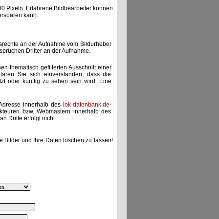
00 Pixeln. Erfahrene Bildbearbeiter können
ersparen kann.
gsrechte an der Aufnahme vom Bildurheber
nsprüchen Dritter an der Aufnahme.
nen thematisch gefilterten Ausschnitt einer
lären Sie sich einverstanden, dass die
etzt oder künftig zu sehen sein wird. Eine
-Adresse innerhalb des
lok-datenbank.de
-
akteuren bzw. Webmastern innerhalb des
 Dritte erfolgt nicht.
e Bilder und Ihre Daten löschen zu lassen!