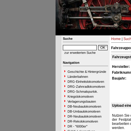
Suche
Home
|
Suc
Fahrzeugpor
zur erweiterten Suche
Fahrzeugs
Navigation
Hersteller:
Geschichte & Hintergründe
Fabriknum
Länderbahnen
Baujahr:
DRG-Einheitslokomotiven
DRG-Zahnradlokomotiven
DRG-Schmalspurlok.
Kriegslokomotiven
Verlagerungsbauten
Upload ein
DB-Neubaulokomotiven
DB-Umbaulokomotiven
Nutzen Sie 
DR-Neubaulokomotiven
der Festpla
DR-Rekolokomotiven
bearbeiten 
DR - "6000er"
werden.