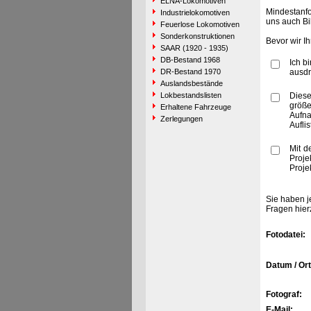
ELNA-Lokomotiven
Mindestanfo
Industrielokomotiven
uns auch Bi
Feuerlose Lokomotiven
Sonderkonstruktionen
Bevor wir I
SAAR (1920 - 1935)
DB-Bestand 1968
Ich b
DR-Bestand 1970
ausdr
Auslandsbestände
Lokbestandslisten
Diese
größe
Erhaltene Fahrzeuge
Aufn
Zerlegungen
Aufli
Mit d
Proje
Proje
Sie haben j
Fragen hier
Fotodatei:
Datum / Ort
Fotograf:
E-Mail: