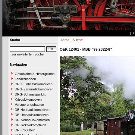
Suche
Home
|
Suche
O&K 12401 - MBB "99 2322-8"
zur erweiterten Suche
Navigation
Geschichte & Hintergründe
Länderbahnen
DRG-Einheitslokomotiven
DRG-Zahnradlokomotiven
DRG-Schmalspurlok.
Kriegslokomotiven
Verlagerungsbauten
DB-Neubaulokomotiven
DB-Umbaulokomotiven
DR-Neubaulokomotiven
DR-Rekolokomotiven
DR - "6000er"