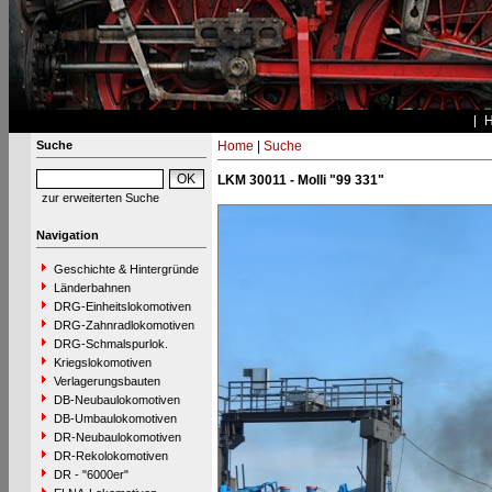
Suche
Home
|
Suche
LKM 30011 - Molli "99 331"
zur erweiterten Suche
Navigation
Geschichte & Hintergründe
Länderbahnen
DRG-Einheitslokomotiven
DRG-Zahnradlokomotiven
DRG-Schmalspurlok.
Kriegslokomotiven
Verlagerungsbauten
DB-Neubaulokomotiven
DB-Umbaulokomotiven
DR-Neubaulokomotiven
DR-Rekolokomotiven
DR - "6000er"