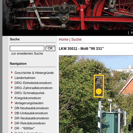
Suche
Home
|
Suche
LKM 30011 - Molli "99 331"
zur erweiterten Suche
Navigation
Geschichte & Hintergründe
Länderbahnen
DRG-Einheitslokomotiven
DRG-Zahnradlokomotiven
DRG-Schmalspurlok.
Kriegslokomotiven
Verlagerungsbauten
DB-Neubaulokomotiven
DB-Umbaulokomotiven
DR-Neubaulokomotiven
DR-Rekolokomotiven
DR - "6000er"