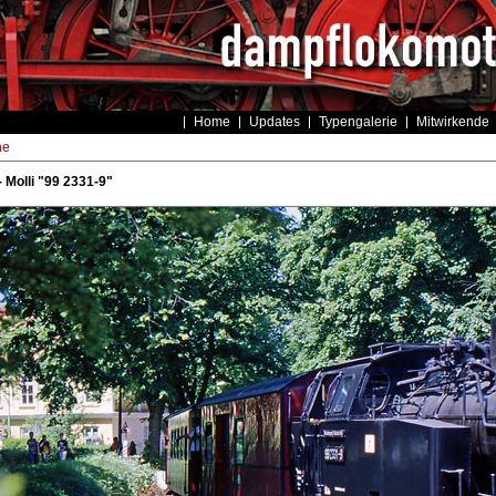
Home
Updates
Typengalerie
Mitwirkende
he
 Molli "99 2331-9"