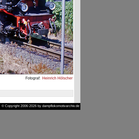
Fotograf:
Heinrich Hölscher
© Copyright 2006-2026 by dampflokomotivarchiv.de