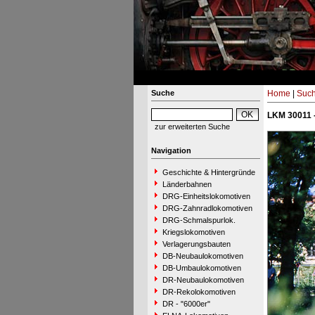
Suche
Home
|
Suc
LKM 30011 -
zur erweiterten Suche
Navigation
Geschichte & Hintergründe
Länderbahnen
DRG-Einheitslokomotiven
DRG-Zahnradlokomotiven
DRG-Schmalspurlok.
Kriegslokomotiven
Verlagerungsbauten
DB-Neubaulokomotiven
DB-Umbaulokomotiven
DR-Neubaulokomotiven
DR-Rekolokomotiven
DR - "6000er"