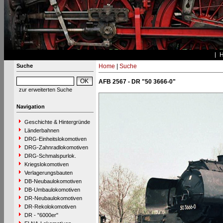
Suche
Home
|
Suche
AFB 2567 - DR "50 3666-0"
zur erweiterten Suche
Navigation
Geschichte & Hintergründe
Länderbahnen
DRG-Einheitslokomotiven
DRG-Zahnradlokomotiven
DRG-Schmalspurlok.
Kriegslokomotiven
Verlagerungsbauten
DB-Neubaulokomotiven
DB-Umbaulokomotiven
DR-Neubaulokomotiven
DR-Rekolokomotiven
DR - "6000er"