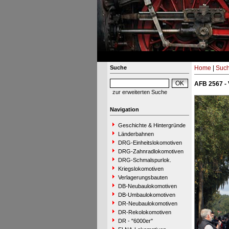
Suche
Home
|
Suc
AFB 2567 -
zur erweiterten Suche
Navigation
Geschichte & Hintergründe
Länderbahnen
DRG-Einheitslokomotiven
DRG-Zahnradlokomotiven
DRG-Schmalspurlok.
Kriegslokomotiven
Verlagerungsbauten
DB-Neubaulokomotiven
DB-Umbaulokomotiven
DR-Neubaulokomotiven
DR-Rekolokomotiven
DR - "6000er"