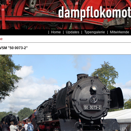
Home
Updates
Typengalerie
Mitwirkende
he
 VSM "50 0073-2"