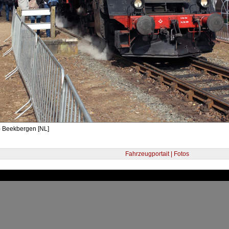
- Beekbergen [NL]
Fahrzeugportait | Fotos