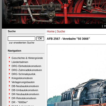
Suche
Home
|
Suche
AFB 2567 - Vennbahn "50 3666"
zur erweiterten Suche
Navigation
Geschichte & Hintergründe
Länderbahnen
DRG-Einheitslokomotiven
DRG-Zahnradlokomotiven
DRG-Schmalspurlok.
Kriegslokomotiven
Verlagerungsbauten
DB-Neubaulokomotiven
DB-Umbaulokomotiven
DR-Neubaulokomotiven
DR-Rekolokomotiven
DR - "6000er"