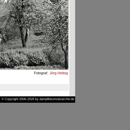
Fotograf:
Jörg Helbig
© Copyright 2006-2026 by dampflokomotivarchiv.de