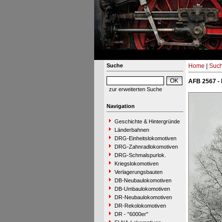
Suche
Home
|
Suc
AFB 2567 - 
zur erweiterten Suche
Navigation
Geschichte & Hintergründe
Länderbahnen
DRG-Einheitslokomotiven
DRG-Zahnradlokomotiven
DRG-Schmalspurlok.
Kriegslokomotiven
Verlagerungsbauten
DB-Neubaulokomotiven
DB-Umbaulokomotiven
DR-Neubaulokomotiven
DR-Rekolokomotiven
DR - "6000er"