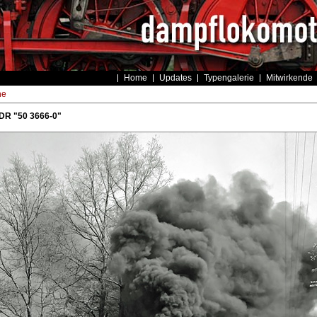
Home
Updates
Typengalerie
Mitwirkende
he
DR "50 3666-0"