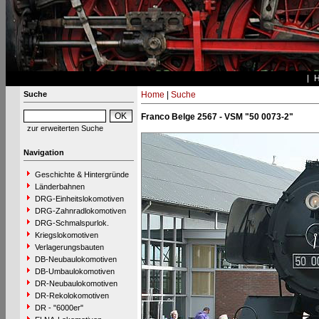
Suche
Home
|
Suche
Franco Belge 2567 - VSM "50 0073-2"
zur erweiterten Suche
Navigation
Geschichte & Hintergründe
Länderbahnen
DRG-Einheitslokomotiven
DRG-Zahnradlokomotiven
DRG-Schmalspurlok.
Kriegslokomotiven
Verlagerungsbauten
DB-Neubaulokomotiven
DB-Umbaulokomotiven
DR-Neubaulokomotiven
DR-Rekolokomotiven
DR - "6000er"