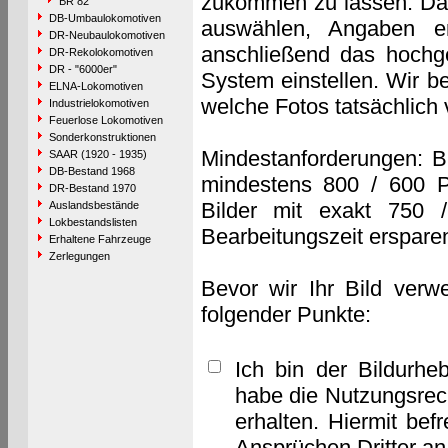
zukommen zu lassen. Das 
BR 82
DB-Umbaulokomotiven
auswählen, Angaben e
DR-Neubaulokomotiven
anschließend das hochge
DR-Rekolokomotiven
DR - "6000er"
System einstellen. Wir b
ELNA-Lokomotiven
welche Fotos tatsächlich
Industrielokomotiven
Feuerlose Lokomotiven
Sonderkonstruktionen
Mindestanforderungen: B
SAAR (1920 - 1935)
DB-Bestand 1968
mindestens 800 / 600 P
DR-Bestand 1970
Bilder mit exakt 750 
Auslandsbestände
Lokbestandslisten
Bearbeitungszeit erspare
Erhaltene Fahrzeuge
Zerlegungen
Bevor wir Ihr Bild verw
folgender Punkte:
Ich bin der Bildurhe
habe die Nutzungsrec
erhalten. Hiermit bef
Ansprüchen Dritter a