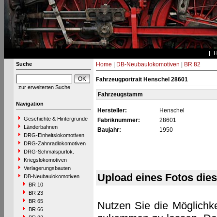
Suche
Home
|
DB-Neubaulokomotiven
|
BR 82
Fahrzeugportrait Henschel 28601
zur erweiterten Suche
Fahrzeugstamm
Navigation
Hersteller:
Henschel
Geschichte & Hintergründe
Fabriknummer:
28601
Länderbahnen
Baujahr:
1950
DRG-Einheitslokomotiven
DRG-Zahnradlokomotiven
DRG-Schmalspurlok.
Kriegslokomotiven
Verlagerungsbauten
Upload eines Fotos die
DB-Neubaulokomotiven
BR 10
BR 23
BR 65
Nutzen Sie die Möglichke
BR 66