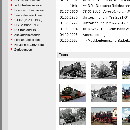
02.02.1937
=> DRB - Deutsche Reichsbah
ELNA-Lokomotiven
Industrielokomotiven
__.__.194x
=> DR - Deutsche Reichsbahn
Feuerlose Lokomotiven
31.12.1950
-
28.05.1951
Vermietung an Wi
Sonderkonstruktionen
01.06.1970
Umzeichnung in "99 2321-0"
SAAR (1920 - 1935)
01.01.1992
Umzeichnung in "099 901-1"
DB-Bestand 1968
01.01.1994
=> DB AG - Deutsche Bahn AG
DR-Bestand 1970
04.10.1995
Ausmusterung
Auslandsbestände
Lokbestandslisten
01.10.1995
=> Mecklenburgische Bäderb
Erhaltene Fahrzeuge
Zerlegungen
Fotos