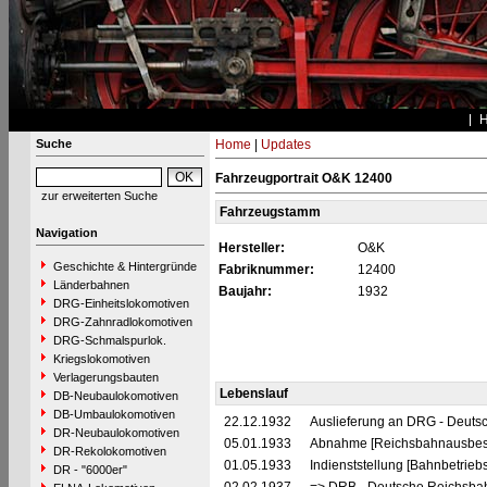
Suche
Home
|
Updates
Fahrzeugportrait O&K 12400
zur erweiterten Suche
Fahrzeugstamm
Navigation
Hersteller:
O&K
Geschichte & Hintergründe
Fabriknummer:
12400
Länderbahnen
Baujahr:
1932
DRG-Einheitslokomotiven
DRG-Zahnradlokomotiven
DRG-Schmalspurlok.
Kriegslokomotiven
Verlagerungsbauten
Lebenslauf
DB-Neubaulokomotiven
DB-Umbaulokomotiven
22.12.1932
Auslieferung an DRG - Deutsc
DR-Neubaulokomotiven
05.01.1933
Abnahme [Reichsbahnausbes
DR-Rekolokomotiven
01.05.1933
Indienststellung [Bahnbetrieb
DR - "6000er"