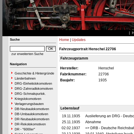
Suche
Home
|
Updates
Fahrzeugportrait Henschel 22706
zur erweiterten Suche
Fahrzeugstamm
Navigation
Hersteller:
Henschel
Geschichte & Hintergründe
Fabriknummer:
22706
Länderbahnen
Baujahr:
1935
DRG-Einheitslokomotiven
DRG-Zahnradlokomotiven
DRG-Schmalspurlok.
Kriegslokomotiven
Verlagerungsbauten
Lebenslauf
DB-Neubaulokomotiven
DB-Umbaulokomotiven
19.11.1935
Auslieferung an DRG - Deutsc
DR-Neubaulokomotiven
25.11.1935
Abnahme
DR-Rekolokomotiven
02.02.1937
=> DRB - Deutsche Reichsbah
DR - "6000er"