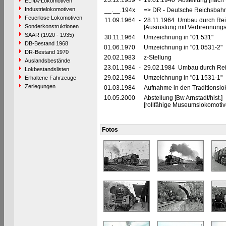
23.12.1939
-
19.01.1940 Abstellung [nach U
ELNA-Lokomotiven
Industrielokomotiven
__.__.194x
=> DR - Deutsche Reichsbahn
Feuerlose Lokomotiven
11.09.1964
-
28.11.1964 Umbau durch Rei
Sonderkonstruktionen
[Ausrüstung mit Verbrennung
SAAR (1920 - 1935)
30.11.1964
Umzeichnung in "01 531"
DB-Bestand 1968
01.06.1970
Umzeichnung in "01 0531-2"
DR-Bestand 1970
20.02.1983
z-Stellung
Auslandsbestände
23.01.1984
-
29.02.1984 Umbau durch Rei
Lokbestandslisten
29.02.1984
Umzeichnung in "01 1531-1"
Erhaltene Fahrzeuge
Zerlegungen
01.03.1984
Aufnahme in den Traditionslo
10.05.2000
Abstellung [Bw Arnstadt/hist.]
[rollfähige Museumslokomotiv
Fotos