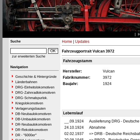
Suche
Home
|
Updates
Fahrzeugportrait Vulcan 3972
zur erweiterten Suche
Fahrzeugstamm
Navigation
Hersteller:
Vulcan
Geschichte & Hintergründe
Fabriknummer:
3972
Länderbahnen
Baujahr:
1924
DRG-Einheitslokomotiven
DRG-Zahnradlokomotiven
DRG-Schmalspurlok.
Kriegslokomotiven
Verlagerungsbauten
Lebenslauf
DB-Neubaulokomotiven
DB-Umbaulokomotiven
__.09.1924
Auslieferung DRG - Deutsche
DR-Neubaulokomotiven
24.10.1924
Abnahme
DR-Rekolokomotiven
02.02.1937
=> DRB - Deutsche Reichsbah
DR - "6000er"