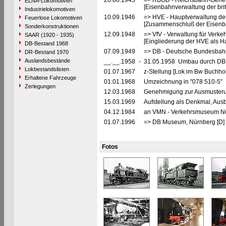
20.08.1945
=> RBGD - Reichsbahn-General
ELNA-Lokomotiven
[Eisenbahnverwaltung der brit
Industrielokomotiven
10.09.1946
=> HVE - Hauptverwaltung de
Feuerlose Lokomotiven
[Zusammenschluß der Eisenba
Sonderkonstruktionen
12.09.1948
=> VfV - Verwaltung für Verke
SAAR (1920 - 1935)
[Eingliederung der HVE als Ha
DB-Bestand 1968
07.09.1949
=> DB - Deutsche Bundesbahn
DR-Bestand 1970
Auslandsbestände
__.__.1958
-
31.05.1958 Umbau durch DB-A
Lokbestandslisten
01.07.1967
z-Stellung [Lok im Bw Buchhol
Erhaltene Fahrzeuge
01.01.1968
Umzeichnung in "078 510-5"
Zerlegungen
12.03.1968
Genehmigung zur Ausmusterun
15.03.1969
Aufstellung als Denkmal, Aus
04.12.1984
an VMN - Verkehrsmuseum Nür
01.07.1996
=> DB Museum, Nürnberg [D]
Fotos