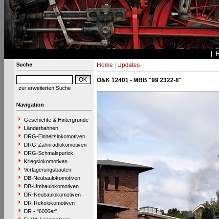
Suche
Home
|
Updates
O&K 12401 - MBB "99 2322-8"
zur erweiterten Suche
Navigation
Geschichte & Hintergründe
Länderbahnen
DRG-Einheitslokomotiven
DRG-Zahnradlokomotiven
DRG-Schmalspurlok.
Kriegslokomotiven
Verlagerungsbauten
DB-Neubaulokomotiven
DB-Umbaulokomotiven
DR-Neubaulokomotiven
DR-Rekolokomotiven
DR - "6000er"