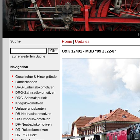
Suche
Home
|
Updates
O&K 12401 - MBB "99 2322-8"
zur erweiterten Suche
Navigation
Geschichte & Hintergründe
Länderbahnen
DRG-Einheitslokomotiven
DRG-Zahnradlokomotiven
DRG-Schmalspurlok.
Kriegslokomotiven
Verlagerungsbauten
DB-Neubaulokomotiven
DB-Umbaulokomotiven
DR-Neubaulokomotiven
DR-Rekolokomotiven
DR - "6000er"