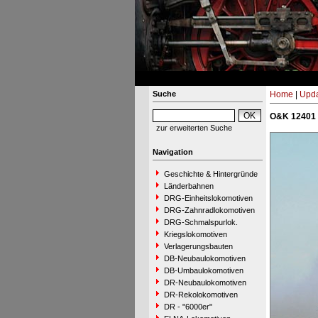
Suche
Home
|
Upda
O&K 12401 
zur erweiterten Suche
Navigation
Geschichte & Hintergründe
Länderbahnen
DRG-Einheitslokomotiven
DRG-Zahnradlokomotiven
DRG-Schmalspurlok.
Kriegslokomotiven
Verlagerungsbauten
DB-Neubaulokomotiven
DB-Umbaulokomotiven
DR-Neubaulokomotiven
DR-Rekolokomotiven
DR - "6000er"