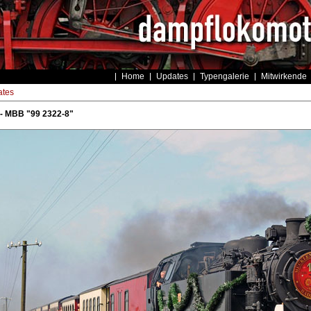
Home
Updates
Typengalerie
Mitwirkende
tes
- MBB "99 2322-8"