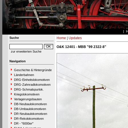
Suche
Home
|
Updates
O&K 12401 - MBB "99 2322-8"
zur erweiterten Suche
Navigation
Geschichte & Hintergründe
Länderbahnen
DRG-Einheitslokomotiven
DRG-Zahnradlokomotiven
DRG-Schmalspurlok.
Kriegslokomotiven
Verlagerungsbauten
DB-Neubaulokomotiven
DB-Umbaulokomotiven
DR-Neubaulokomotiven
DR-Rekolokomotiven
DR - "6000er"