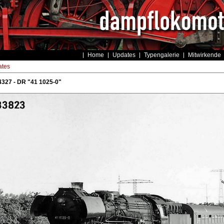
Home
Updates
Typengalerie
Mitwirkende
tes
327 - DR "41 1025-0"