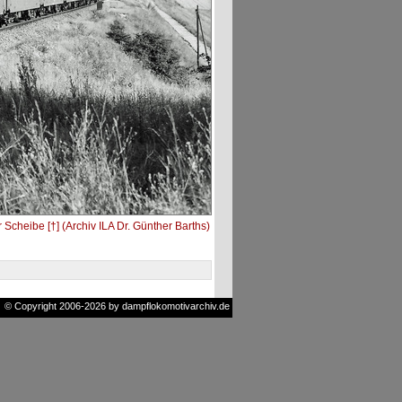
Scheibe [†] (Archiv ILA Dr. Günther Barths)
© Copyright 2006-2026 by dampflokomotivarchiv.de