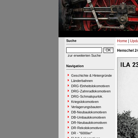
Suche
Home
|
Upda
Henschel 24
zur erweiterten Suche
Navigation
Geschichte & Hintergründe
Länderbahnen
DRG-Einheitslokomotiven
DRG-Zahnradlokomotiven
DRG-Schmalspurlok.
Kriegslokomotiven
Verlagerungsbauten
DB-Neubaulokomotiven
DB-Umbaulokomotiven
DR-Neubaulokomotiven
DR-Rekolokomotiven
DR - "6000er"