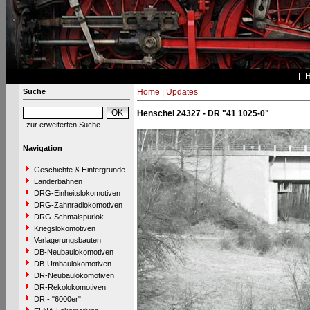
Suche
Home
|
Updates
Henschel 24327 - DR "41 1025-0"
zur erweiterten Suche
Navigation
Geschichte & Hintergründe
Länderbahnen
DRG-Einheitslokomotiven
DRG-Zahnradlokomotiven
DRG-Schmalspurlok.
Kriegslokomotiven
Verlagerungsbauten
DB-Neubaulokomotiven
DB-Umbaulokomotiven
DR-Neubaulokomotiven
DR-Rekolokomotiven
DR - "6000er"