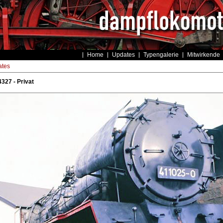
Home
Updates
Typengalerie
Mitwirkende
tes
327 - Privat