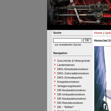
Suche
Home
|
Upda
Henschel 24
zur erweiterten Suche
Navigation
Geschichte & Hintergründe
Länderbahnen
DRG-Einheitslokomotiven
DRG-Zahnradlokomotiven
DRG-Schmalspurlok.
Kriegslokomotiven
Verlagerungsbauten
DB-Neubaulokomotiven
DB-Umbaulokomotiven
DR-Neubaulokomotiven
DR-Rekolokomotiven
DR - "6000er"