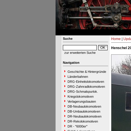
Suche
Home
|
Upda
Henschel 2
zur erweiterten Suche
Navigation
Geschichte & Hintergründe
Länderbahnen
DRG-Einheitslokomotiven
DRG-Zahnradlokomotiven
DRG-Schmalspurlok.
Kriegslokomotiven
Verlagerungsbauten
DB-Neubaulokomotiven
DB-Umbaulokomotiven
DR-Neubaulokomotiven
DR-Rekolokomotiven
DR - "6000er"