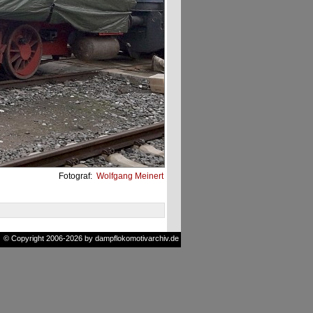
Fotograf:
Wolfgang Meinert
© Copyright 2006-2026 by dampflokomotivarchiv.de