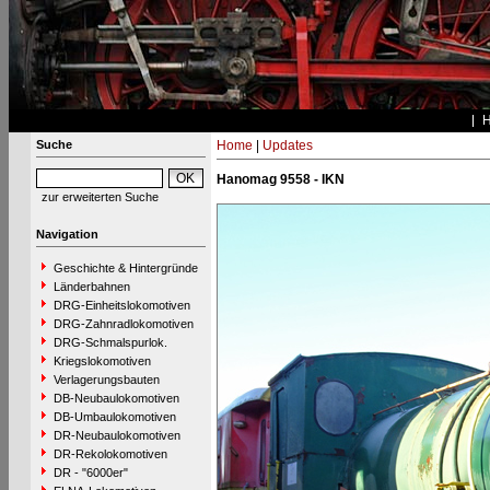
Suche
Home
|
Updates
Hanomag 9558 - IKN
zur erweiterten Suche
Navigation
Geschichte & Hintergründe
Länderbahnen
DRG-Einheitslokomotiven
DRG-Zahnradlokomotiven
DRG-Schmalspurlok.
Kriegslokomotiven
Verlagerungsbauten
DB-Neubaulokomotiven
DB-Umbaulokomotiven
DR-Neubaulokomotiven
DR-Rekolokomotiven
DR - "6000er"