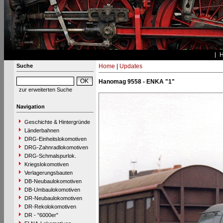
Suche
Home
|
Updates
Hanomag 9558 - ENKA "1"
zur erweiterten Suche
Navigation
Geschichte & Hintergründe
Länderbahnen
DRG-Einheitslokomotiven
DRG-Zahnradlokomotiven
DRG-Schmalspurlok.
Kriegslokomotiven
Verlagerungsbauten
DB-Neubaulokomotiven
DB-Umbaulokomotiven
DR-Neubaulokomotiven
DR-Rekolokomotiven
DR - "6000er"