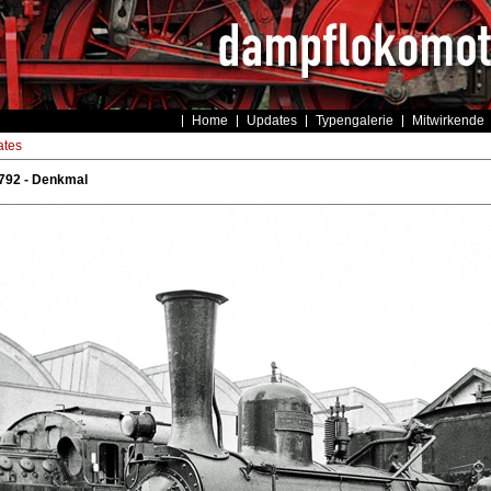
Home
Updates
Typengalerie
Mitwirkende
tes
792 - Denkmal