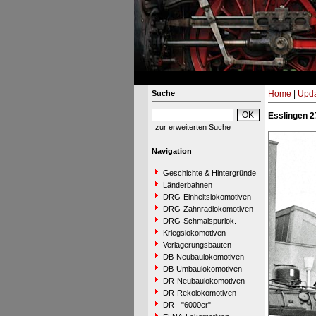
Suche
Home
|
Upda
Esslingen 2
zur erweiterten Suche
Navigation
Geschichte & Hintergründe
Länderbahnen
DRG-Einheitslokomotiven
DRG-Zahnradlokomotiven
DRG-Schmalspurlok.
Kriegslokomotiven
Verlagerungsbauten
DB-Neubaulokomotiven
DB-Umbaulokomotiven
DR-Neubaulokomotiven
DR-Rekolokomotiven
DR - "6000er"