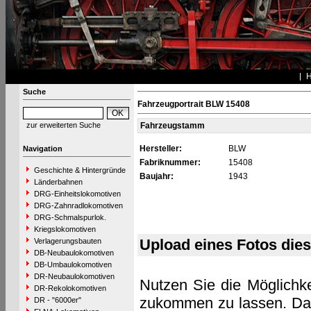
Suche
Fahrzeugportrait BLW 15408
zur erweiterten Suche
Fahrzeugstamm
Hersteller:
BLW
Navigation
Fabriknummer:
15408
Geschichte & Hintergründe
Baujahr:
1943
Länderbahnen
DRG-Einheitslokomotiven
DRG-Zahnradlokomotiven
DRG-Schmalspurlok.
Kriegslokomotiven
Upload eines Fotos die
Verlagerungsbauten
DB-Neubaulokomotiven
DB-Umbaulokomotiven
DR-Neubaulokomotiven
Nutzen Sie die Möglichke
DR-Rekolokomotiven
zukommen zu lassen. Das 
DR - "6000er"