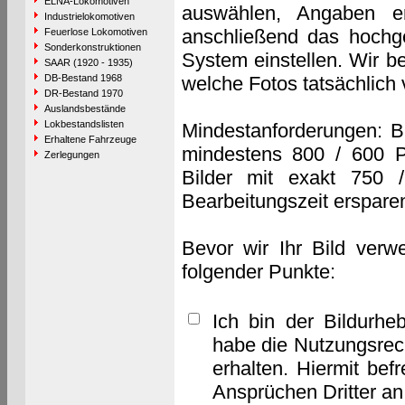
ELNA-Lokomotiven
auswählen, Angaben e
Industrielokomotiven
anschließend das hochge
Feuerlose Lokomotiven
Sonderkonstruktionen
System einstellen. Wir b
SAAR (1920 - 1935)
DB-Bestand 1968
welche Fotos tatsächlich
DR-Bestand 1970
Auslandsbestände
Lokbestandslisten
Mindestanforderungen: B
Erhaltene Fahrzeuge
mindestens 800 / 600 P
Zerlegungen
Bilder mit exakt 750 
Bearbeitungszeit erspare
Bevor wir Ihr Bild verw
folgender Punkte:
Ich bin der Bildurhe
habe die Nutzungsrec
erhalten. Hiermit bef
Ansprüchen Dritter a