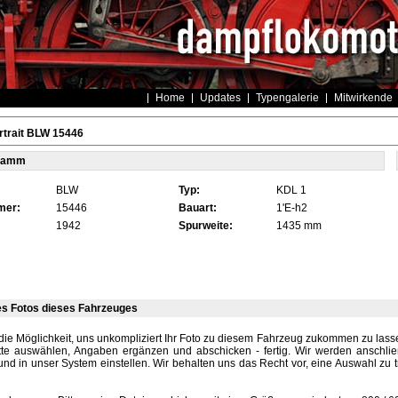
Home
Updates
Typengalerie
Mitwirkende
rtrait BLW 15446
tamm
BLW
Typ:
KDL 1
mer:
15446
Bauart:
1'E-h2
1942
Spurweite:
1435 mm
es Fotos dieses Fahrzeuges
die Möglichkeit, uns unkompliziert Ihr Foto zu diesem Fahrzeug zukommen zu lassen
tte auswählen, Angaben ergänzen und abschicken - fertig. Wir werden anschli
und in unser System einstellen. Wir behalten uns das Recht vor, eine Auswahl zu t