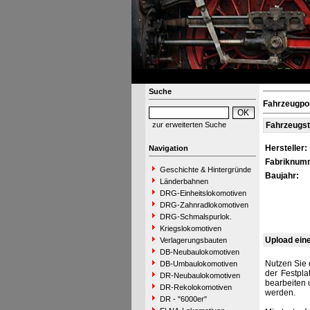
Suche
Fahrzeugpo
zur erweiterten Suche
Fahrzeugs
Hersteller:
Navigation
Fabriknum
Geschichte & Hintergründe
Baujahr:
Länderbahnen
DRG-Einheitslokomotiven
DRG-Zahnradlokomotiven
DRG-Schmalspurlok.
Kriegslokomotiven
Upload ein
Verlagerungsbauten
DB-Neubaulokomotiven
Nutzen Sie 
DB-Umbaulokomotiven
der Festpla
DR-Neubaulokomotiven
bearbeiten 
DR-Rekolokomotiven
werden.
DR - "6000er"