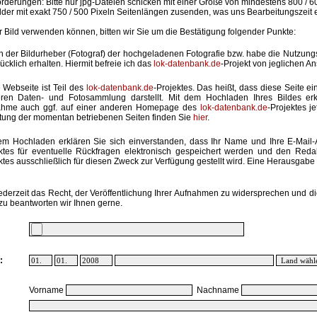
rderungen: Bitte nur jpg-Dateien schicken mit einer Größe von mindestens 800 / 6
lder mit exakt 750 / 500 Pixeln Seitenlängen zusenden, was uns Bearbeitungszeit 
hr Bild verwenden können, bitten wir Sie um die Bestätigung folgender Punkte:
in der Bildurheber (Fotograf) der hochgeladenen Fotografie bzw. habe die Nutzun
ücklich erhalten. Hiermit befreie ich das
lok-datenbank.de
-Projekt von jeglichen A
 Webseite ist Teil des
lok-datenbank.de
-Projektes. Das heißt, dass diese Seite ei
ren Daten- und Fotosammlung darstellt. Mit dem Hochladen Ihres Bildes erk
ahme auch ggf. auf einer anderen Homepage des
lok-datenbank.de
-Projektes j
stung der momentan betriebenen Seiten finden Sie
hier
.
em Hochladen erklären Sie sich einverstanden, dass Ihr Name und Ihre E-Mail
ktes für eventuelle Rückfragen elektronisch gespeichert werden und den Red
ktes ausschließlich für diesen Zweck zur Verfügung gestellt wird. Eine Herausgabe an
ederzeit das Recht, der Veröffentlichung Ihrer Aufnahmen zu widersprechen und di
zu beantworten wir Ihnen gerne.
:
Vorname
Nachname