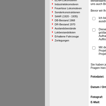
ELNA-Lokomotiven
Mindestanfo
uns auch Bi
Industrielokomotiven
Feuerlose Lokomotiven
Bevor wir I
Sonderkonstruktionen
SAAR (1920 - 1935)
Ich b
DB-Bestand 1968
ausdr
DR-Bestand 1970
Auslandsbestände
Diese
Lokbestandslisten
größe
Aufn
Erhaltene Fahrzeuge
Aufli
Zerlegungen
Mit d
Proje
Proje
Sie haben j
Fragen hier
Fotodatei:
Datum / Ort
Fotograf:
E-Mail: