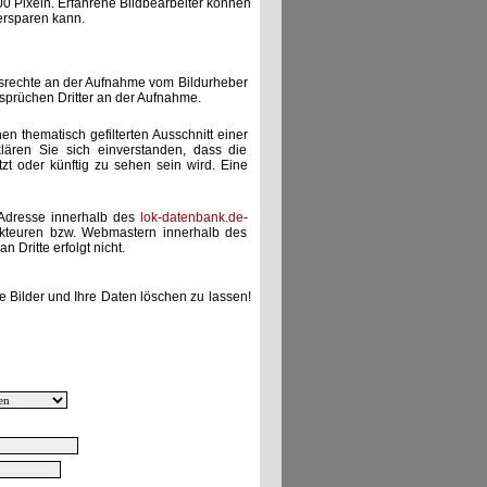
00 Pixeln. Erfahrene Bildbearbeiter können
ersparen kann.
gsrechte an der Aufnahme vom Bildurheber
nsprüchen Dritter an der Aufnahme.
nen thematisch gefilterten Ausschnitt einer
lären Sie sich einverstanden, dass die
etzt oder künftig zu sehen sein wird. Eine
-Adresse innerhalb des
lok-datenbank.de
-
akteuren bzw. Webmastern innerhalb des
 Dritte erfolgt nicht.
e Bilder und Ihre Daten löschen zu lassen!