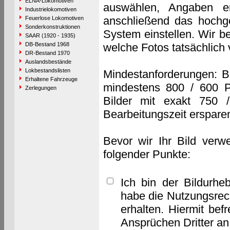
ELNA-Lokomotiven
auswählen, Angaben e
Industrielokomotiven
anschließend das hochge
Feuerlose Lokomotiven
Sonderkonstruktionen
System einstellen. Wir b
SAAR (1920 - 1935)
DB-Bestand 1968
welche Fotos tatsächlich
DR-Bestand 1970
Auslandsbestände
Lokbestandslisten
Mindestanforderungen: B
Erhaltene Fahrzeuge
mindestens 800 / 600 P
Zerlegungen
Bilder mit exakt 750 
Bearbeitungszeit erspare
Bevor wir Ihr Bild verw
folgender Punkte:
Ich bin der Bildurhe
habe die Nutzungsrec
erhalten. Hiermit bef
Ansprüchen Dritter a