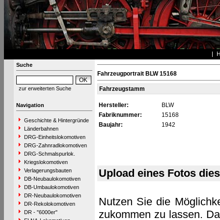
Suche
Fahrzeugportrait BLW 15168
zur erweiterten Suche
Fahrzeugstamm
Hersteller:
BLW
Navigation
Fabriknummer:
15168
Geschichte & Hintergründe
Baujahr:
1942
Länderbahnen
DRG-Einheitslokomotiven
DRG-Zahnradlokomotiven
DRG-Schmalspurlok.
Kriegslokomotiven
Upload eines Fotos die
Verlagerungsbauten
DB-Neubaulokomotiven
DB-Umbaulokomotiven
DR-Neubaulokomotiven
Nutzen Sie die Möglichke
DR-Rekolokomotiven
zukommen zu lassen. Das 
DR - "6000er"