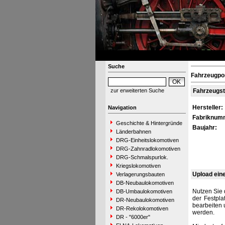
Suche
Fahrzeugpor
zur erweiterten Suche
Fahrzeugs
Hersteller:
Navigation
Fabriknum
Geschichte & Hintergründe
Baujahr:
Länderbahnen
DRG-Einheitslokomotiven
DRG-Zahnradlokomotiven
DRG-Schmalspurlok.
Kriegslokomotiven
Upload ein
Verlagerungsbauten
DB-Neubaulokomotiven
Nutzen Sie 
DB-Umbaulokomotiven
der Festpla
DR-Neubaulokomotiven
bearbeiten 
DR-Rekolokomotiven
werden.
DR - "6000er"