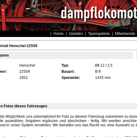
Home
Updates
Typengalerie
Mitwirkende
trait Henschel 22509
tamm
Henschel
Typ:
Bfl 12 / 2,5
mer:
22509
Bauart:
B-fl
1952
Spurweite:
1435 mm
es Fotos dieses Fahrzeuges
die Möglichkeit, uns unkompliziert Ihr Foto zu diesem Fahrzeug zukommen zu lassen
tte auswählen, Angaben ergänzen und abschicken - fertig. Wir werden anschli
und in unser System einstellen. Wir behalten uns das Recht vor, eine Auswahl zu t