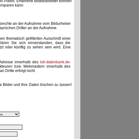
00 Pixeln. Erfahrene Bildbearbeiter können
ersparen kann.
gsrechte an der Aufnahme vom Bildurheber
nsprüchen Dritter an der Aufnahme.
nen thematisch gefilterten Ausschnitt einer
lären Sie sich einverstanden, dass die
etzt oder künftig zu sehen sein wird. Eine
-Adresse innerhalb des
lok-datenbank.de
-
akteuren bzw. Webmastern innerhalb des
 Dritte erfolgt nicht.
e Bilder und Ihre Daten löschen zu lassen!