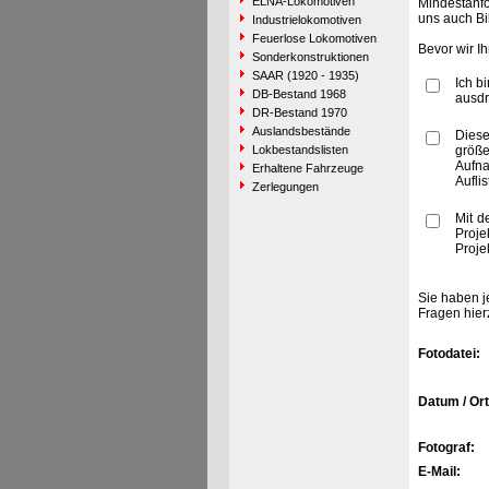
ELNA-Lokomotiven
Mindestanfo
uns auch Bi
Industrielokomotiven
Feuerlose Lokomotiven
Bevor wir I
Sonderkonstruktionen
SAAR (1920 - 1935)
Ich b
DB-Bestand 1968
ausdr
DR-Bestand 1970
Auslandsbestände
Diese
Lokbestandslisten
größe
Aufn
Erhaltene Fahrzeuge
Aufli
Zerlegungen
Mit d
Proje
Proje
Sie haben j
Fragen hier
Fotodatei:
Datum / Ort
Fotograf:
E-Mail: