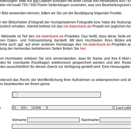
rderungen: Bitte nur jpg-Dateien schicken mit einer Größe von mindestens 800 / 6
lder mit exakt 750 / 500 Pixeln Seitenlängen zusenden, was uns Bearbeitungszeit 
hr Bild verwenden können, bitten wir Sie um die Bestätigung folgender Punkte:
in der Bildurheber (Fotograf) der hochgeladenen Fotografie bzw. habe die Nutzun
ücklich erhalten. Hiermit befreie ich das
lok-datenbank.de
-Projekt von jeglichen A
 Webseite ist Teil des
lok-datenbank.de
-Projektes. Das heißt, dass diese Seite ei
ren Daten- und Fotosammlung darstellt. Mit dem Hochladen Ihres Bildes erk
ahme auch ggf. auf einer anderen Homepage des
lok-datenbank.de
-Projektes j
stung der momentan betriebenen Seiten finden Sie
hier
.
em Hochladen erklären Sie sich einverstanden, dass Ihr Name und Ihre E-Mail
ktes für eventuelle Rückfragen elektronisch gespeichert werden und den Red
ktes ausschließlich für diesen Zweck zur Verfügung gestellt wird. Eine Herausgabe an
ederzeit das Recht, der Veröffentlichung Ihrer Aufnahmen zu widersprechen und di
zu beantworten wir Ihnen gerne.
:
Vorname
Nachname