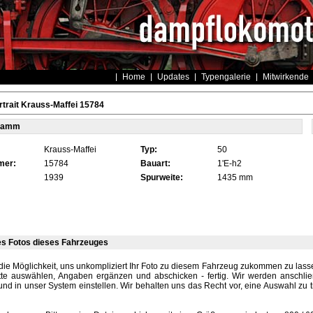
Home
Updates
Typengalerie
Mitwirkende
trait Krauss-Maffei 15784
tamm
Krauss-Maffei
Typ:
50
mer:
15784
Bauart:
1'E-h2
1939
Spurweite:
1435 mm
es Fotos dieses Fahrzeuges
die Möglichkeit, uns unkompliziert Ihr Foto zu diesem Fahrzeug zukommen zu lassen
tte auswählen, Angaben ergänzen und abschicken - fertig. Wir werden anschli
und in unser System einstellen. Wir behalten uns das Recht vor, eine Auswahl zu t