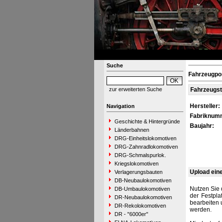
Suche
Fahrzeugpor
zur erweiterten Suche
Fahrzeugs
Hersteller:
Navigation
Fabriknum
Geschichte & Hintergründe
Baujahr:
Länderbahnen
DRG-Einheitslokomotiven
DRG-Zahnradlokomotiven
DRG-Schmalspurlok.
Kriegslokomotiven
Upload ein
Verlagerungsbauten
DB-Neubaulokomotiven
Nutzen Sie 
DB-Umbaulokomotiven
der Festpla
DR-Neubaulokomotiven
bearbeiten 
DR-Rekolokomotiven
werden.
DR - "6000er"