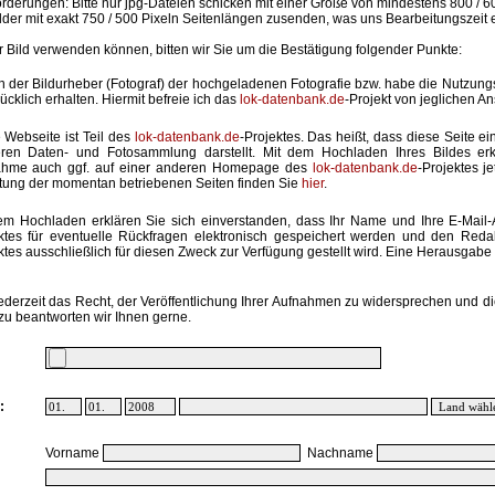
rderungen: Bitte nur jpg-Dateien schicken mit einer Größe von mindestens 800 / 6
lder mit exakt 750 / 500 Pixeln Seitenlängen zusenden, was uns Bearbeitungszeit 
hr Bild verwenden können, bitten wir Sie um die Bestätigung folgender Punkte:
in der Bildurheber (Fotograf) der hochgeladenen Fotografie bzw. habe die Nutzun
ücklich erhalten. Hiermit befreie ich das
lok-datenbank.de
-Projekt von jeglichen A
 Webseite ist Teil des
lok-datenbank.de
-Projektes. Das heißt, dass diese Seite ei
ren Daten- und Fotosammlung darstellt. Mit dem Hochladen Ihres Bildes erk
ahme auch ggf. auf einer anderen Homepage des
lok-datenbank.de
-Projektes j
stung der momentan betriebenen Seiten finden Sie
hier
.
em Hochladen erklären Sie sich einverstanden, dass Ihr Name und Ihre E-Mail
ktes für eventuelle Rückfragen elektronisch gespeichert werden und den Red
ktes ausschließlich für diesen Zweck zur Verfügung gestellt wird. Eine Herausgabe an
ederzeit das Recht, der Veröffentlichung Ihrer Aufnahmen zu widersprechen und di
zu beantworten wir Ihnen gerne.
:
Vorname
Nachname