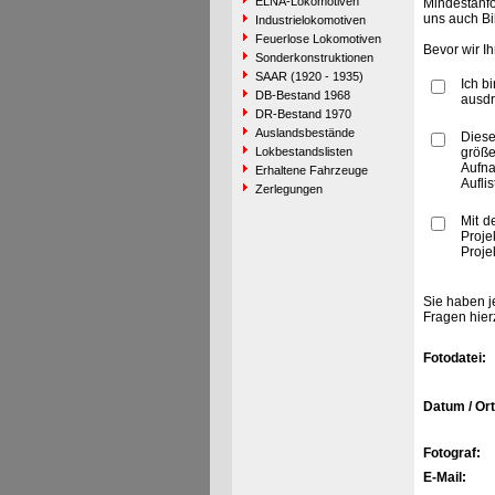
ELNA-Lokomotiven
Mindestanfo
uns auch Bi
Industrielokomotiven
Feuerlose Lokomotiven
Bevor wir I
Sonderkonstruktionen
SAAR (1920 - 1935)
Ich b
DB-Bestand 1968
ausdr
DR-Bestand 1970
Auslandsbestände
Diese
Lokbestandslisten
größe
Aufn
Erhaltene Fahrzeuge
Aufli
Zerlegungen
Mit d
Proje
Proje
Sie haben j
Fragen hier
Fotodatei:
Datum / Ort
Fotograf:
E-Mail: