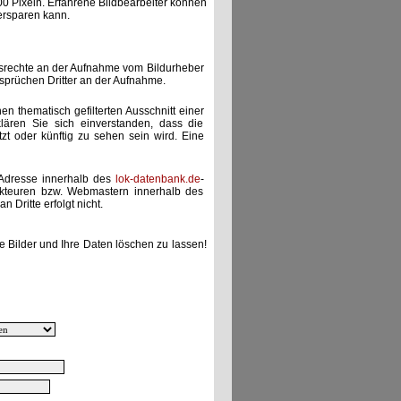
00 Pixeln. Erfahrene Bildbearbeiter können
ersparen kann.
gsrechte an der Aufnahme vom Bildurheber
nsprüchen Dritter an der Aufnahme.
nen thematisch gefilterten Ausschnitt einer
lären Sie sich einverstanden, dass die
etzt oder künftig zu sehen sein wird. Eine
-Adresse innerhalb des
lok-datenbank.de
-
akteuren bzw. Webmastern innerhalb des
 Dritte erfolgt nicht.
e Bilder und Ihre Daten löschen zu lassen!