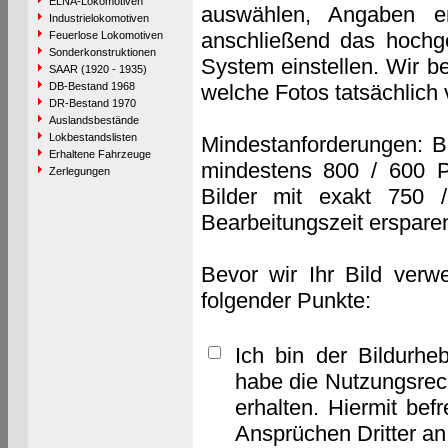
ELNA-Lokomotiven
auswählen, Angaben e
Industrielokomotiven
anschließend das hochge
Feuerlose Lokomotiven
Sonderkonstruktionen
System einstellen. Wir b
SAAR (1920 - 1935)
DB-Bestand 1968
welche Fotos tatsächlich
DR-Bestand 1970
Auslandsbestände
Lokbestandslisten
Mindestanforderungen: B
Erhaltene Fahrzeuge
mindestens 800 / 600 P
Zerlegungen
Bilder mit exakt 750 
Bearbeitungszeit erspare
Bevor wir Ihr Bild verw
folgender Punkte:
Ich bin der Bildurhe
habe die Nutzungsrec
erhalten. Hiermit bef
Ansprüchen Dritter a