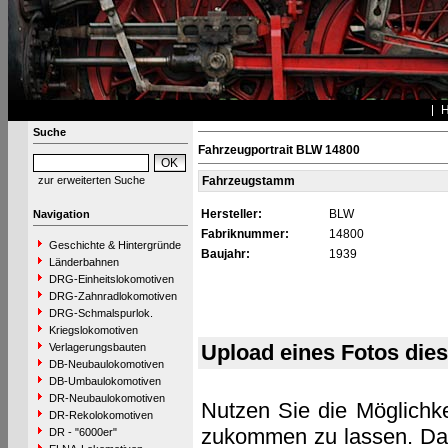
Suche
Fahrzeugportrait BLW 14800
zur erweiterten Suche
Fahrzeugstamm
Hersteller:
BLW
Navigation
Fabriknummer:
14800
Geschichte & Hintergründe
Baujahr:
1939
Länderbahnen
DRG-Einheitslokomotiven
DRG-Zahnradlokomotiven
DRG-Schmalspurlok.
Kriegslokomotiven
Upload eines Fotos die
Verlagerungsbauten
DB-Neubaulokomotiven
DB-Umbaulokomotiven
DR-Neubaulokomotiven
Nutzen Sie die Möglichke
DR-Rekolokomotiven
zukommen zu lassen. Das 
DR - "6000er"