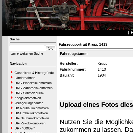
Suche
Fahrzeugportrait Krupp 1413
zur erweiterten Suche
Fahrzeugstamm
Hersteller:
Krupp
Navigation
Fabriknummer:
1413
Geschichte & Hintergründe
Baujahr:
1934
Länderbahnen
DRG-Einheitslokomotiven
DRG-Zahnradlokomotiven
DRG-Schmalspurlok.
Kriegslokomotiven
Upload eines Fotos die
Verlagerungsbauten
DB-Neubaulokomotiven
DB-Umbaulokomotiven
DR-Neubaulokomotiven
Nutzen Sie die Möglichke
DR-Rekolokomotiven
zukommen zu lassen. Das 
DR - "6000er"