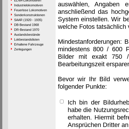
ELNA-Lokomotiven
auswählen, Angaben e
Industrielokomotiven
anschließend das hochge
Feuerlose Lokomotiven
Sonderkonstruktionen
System einstellen. Wir b
SAAR (1920 - 1935)
DB-Bestand 1968
welche Fotos tatsächlich
DR-Bestand 1970
Auslandsbestände
Lokbestandslisten
Mindestanforderungen: B
Erhaltene Fahrzeuge
mindestens 800 / 600 P
Zerlegungen
Bilder mit exakt 750 
Bearbeitungszeit erspare
Bevor wir Ihr Bild verw
folgender Punkte:
Ich bin der Bildurhe
habe die Nutzungsrec
erhalten. Hiermit bef
Ansprüchen Dritter a