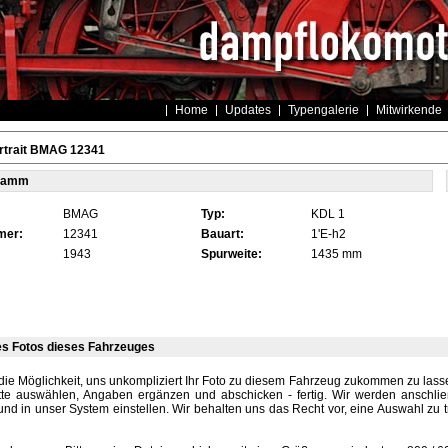
Home
Updates
Typengalerie
Mitwirkende
rtrait BMAG 12341
tamm
BMAG
Typ:
KDL 1
mer:
12341
Bauart:
1'E-h2
1943
Spurweite:
1435 mm
es Fotos dieses Fahrzeuges
die Möglichkeit, uns unkompliziert Ihr Foto zu diesem Fahrzeug zukommen zu lassen
tte auswählen, Angaben ergänzen und abschicken - fertig. Wir werden anschli
und in unser System einstellen. Wir behalten uns das Recht vor, eine Auswahl zu t