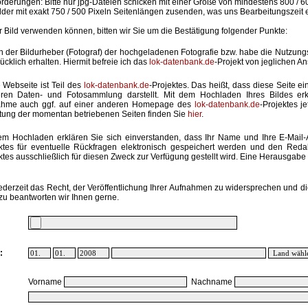
rderungen: Bitte nur jpg-Dateien schicken mit einer Größe von mindestens 800 / 6
lder mit exakt 750 / 500 Pixeln Seitenlängen zusenden, was uns Bearbeitungszeit 
hr Bild verwenden können, bitten wir Sie um die Bestätigung folgender Punkte:
in der Bildurheber (Fotograf) der hochgeladenen Fotografie bzw. habe die Nutzun
ücklich erhalten. Hiermit befreie ich das
lok-datenbank.de
-Projekt von jeglichen A
 Webseite ist Teil des
lok-datenbank.de
-Projektes. Das heißt, dass diese Seite ei
ren Daten- und Fotosammlung darstellt. Mit dem Hochladen Ihres Bildes erk
ahme auch ggf. auf einer anderen Homepage des
lok-datenbank.de
-Projektes j
stung der momentan betriebenen Seiten finden Sie
hier
.
em Hochladen erklären Sie sich einverstanden, dass Ihr Name und Ihre E-Mail
ktes für eventuelle Rückfragen elektronisch gespeichert werden und den Red
ktes ausschließlich für diesen Zweck zur Verfügung gestellt wird. Eine Herausgabe an
ederzeit das Recht, der Veröffentlichung Ihrer Aufnahmen zu widersprechen und di
zu beantworten wir Ihnen gerne.
:
Vorname
Nachname