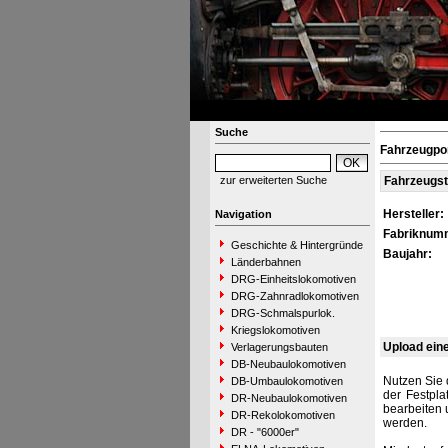
Suche
Fahrzeugpo
zur erweiterten Suche
Fahrzeugs
Hersteller:
Navigation
Fabriknum
Geschichte & Hintergründe
Baujahr:
Länderbahnen
DRG-Einheitslokomotiven
DRG-Zahnradlokomotiven
DRG-Schmalspurlok.
Kriegslokomotiven
Upload ein
Verlagerungsbauten
DB-Neubaulokomotiven
Nutzen Sie 
DB-Umbaulokomotiven
der Festpla
DR-Neubaulokomotiven
bearbeiten 
DR-Rekolokomotiven
werden.
DR - "6000er"