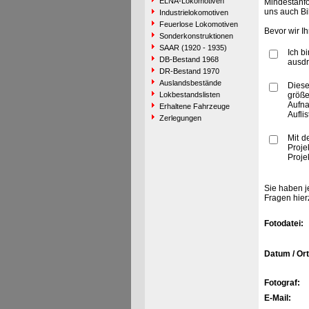
ELNA-Lokomotiven
Mindestanfo
uns auch Bi
Industrielokomotiven
Feuerlose Lokomotiven
Bevor wir I
Sonderkonstruktionen
SAAR (1920 - 1935)
Ich b
DB-Bestand 1968
ausdr
DR-Bestand 1970
Auslandsbestände
Diese
Lokbestandslisten
größe
Aufn
Erhaltene Fahrzeuge
Aufli
Zerlegungen
Mit d
Proje
Proje
Sie haben j
Fragen hier
Fotodatei:
Datum / Ort
Fotograf:
E-Mail: