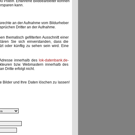
00 Pixeln. Erfahrene Bildbearbeiter können
ersparen kann.
gsrechte an der Aufnahme vom Bildurheber
nsprüchen Dritter an der Aufnahme.
nen thematisch gefilterten Ausschnitt einer
lären Sie sich einverstanden, dass die
etzt oder künftig zu sehen sein wird. Eine
-Adresse innerhalb des
lok-datenbank.de
-
akteuren bzw. Webmastern innerhalb des
 Dritte erfolgt nicht.
e Bilder und Ihre Daten löschen zu lassen!