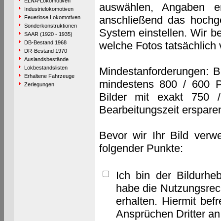
ELNA-Lokomotiven
auswählen, Angaben e
Industrielokomotiven
anschließend das hochge
Feuerlose Lokomotiven
Sonderkonstruktionen
System einstellen. Wir b
SAAR (1920 - 1935)
DB-Bestand 1968
welche Fotos tatsächlich
DR-Bestand 1970
Auslandsbestände
Lokbestandslisten
Mindestanforderungen: B
Erhaltene Fahrzeuge
mindestens 800 / 600 P
Zerlegungen
Bilder mit exakt 750 
Bearbeitungszeit erspare
Bevor wir Ihr Bild verw
folgender Punkte:
Ich bin der Bildurhe
habe die Nutzungsrec
erhalten. Hiermit bef
Ansprüchen Dritter a