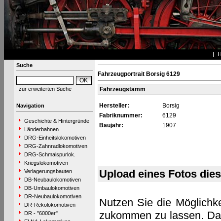
Suche
Fahrzeugportrait Borsig 6129
zur erweiterten Suche
Fahrzeugstamm
Hersteller:
Borsig
Navigation
Fabriknummer:
6129
Geschichte & Hintergründe
Baujahr:
1907
Länderbahnen
DRG-Einheitslokomotiven
DRG-Zahnradlokomotiven
DRG-Schmalspurlok.
Kriegslokomotiven
Upload eines Fotos die
Verlagerungsbauten
DB-Neubaulokomotiven
DB-Umbaulokomotiven
DR-Neubaulokomotiven
Nutzen Sie die Möglichke
DR-Rekolokomotiven
zukommen zu lassen. Das 
DR - "6000er"