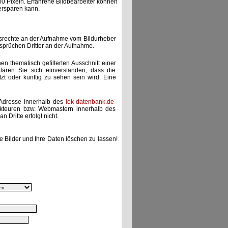
00 Pixeln. Erfahrene Bildbearbeiter können
ersparen kann.
gsrechte an der Aufnahme vom Bildurheber
nsprüchen Dritter an der Aufnahme.
nen thematisch gefilterten Ausschnitt einer
lären Sie sich einverstanden, dass die
etzt oder künftig zu sehen sein wird. Eine
-Adresse innerhalb des
lok-datenbank.de
-
akteuren bzw. Webmastern innerhalb des
 Dritte erfolgt nicht.
e Bilder und Ihre Daten löschen zu lassen!