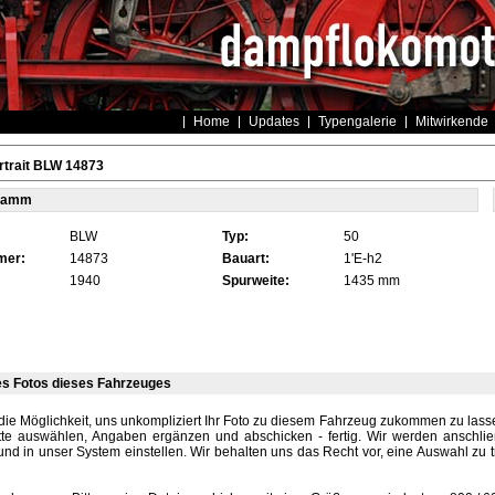
Home
Updates
Typengalerie
Mitwirkende
rtrait BLW 14873
tamm
BLW
Typ:
50
mer:
14873
Bauart:
1'E-h2
1940
Spurweite:
1435 mm
es Fotos dieses Fahrzeuges
die Möglichkeit, uns unkompliziert Ihr Foto zu diesem Fahrzeug zukommen zu lassen
tte auswählen, Angaben ergänzen und abschicken - fertig. Wir werden anschli
und in unser System einstellen. Wir behalten uns das Recht vor, eine Auswahl zu t