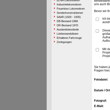
ELNA-Lokomotiven
Mindestanfo
uns auch Bi
Industrielokomotiven
Feuerlose Lokomotiven
Bevor wir I
Sonderkonstruktionen
SAAR (1920 - 1935)
Ich b
DB-Bestand 1968
ausdr
DR-Bestand 1970
Auslandsbestände
Diese
Lokbestandslisten
größe
Aufn
Erhaltene Fahrzeuge
Aufli
Zerlegungen
Mit d
Proje
Proje
Sie haben j
Fragen hier
Fotodatei:
Datum / Ort
Fotograf:
E-Mail: