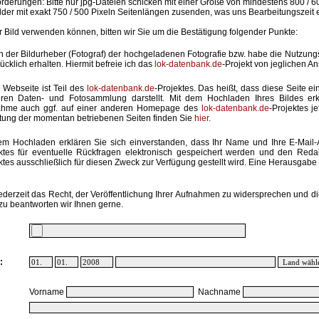
rderungen: Bitte nur jpg-Dateien schicken mit einer Größe von mindestens 800 / 6
lder mit exakt 750 / 500 Pixeln Seitenlängen zusenden, was uns Bearbeitungszeit 
hr Bild verwenden können, bitten wir Sie um die Bestätigung folgender Punkte:
in der Bildurheber (Fotograf) der hochgeladenen Fotografie bzw. habe die Nutzun
ücklich erhalten. Hiermit befreie ich das
lok-datenbank.de
-Projekt von jeglichen A
 Webseite ist Teil des
lok-datenbank.de
-Projektes. Das heißt, dass diese Seite ei
ren Daten- und Fotosammlung darstellt. Mit dem Hochladen Ihres Bildes erk
ahme auch ggf. auf einer anderen Homepage des
lok-datenbank.de
-Projektes j
stung der momentan betriebenen Seiten finden Sie
hier
.
em Hochladen erklären Sie sich einverstanden, dass Ihr Name und Ihre E-Mail
ktes für eventuelle Rückfragen elektronisch gespeichert werden und den Red
ktes ausschließlich für diesen Zweck zur Verfügung gestellt wird. Eine Herausgabe an
ederzeit das Recht, der Veröffentlichung Ihrer Aufnahmen zu widersprechen und di
zu beantworten wir Ihnen gerne.
:
Vorname
Nachname