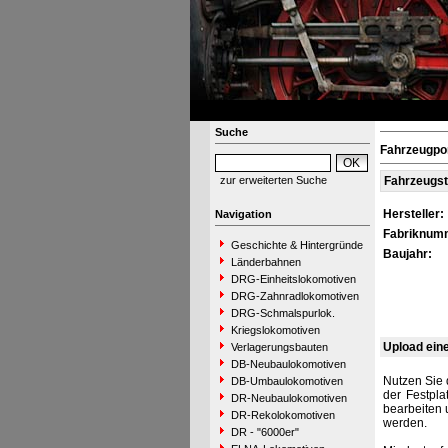
Suche
Fahrzeugpo
zur erweiterten Suche
Fahrzeugs
Hersteller:
Navigation
Fabriknum
Geschichte & Hintergründe
Baujahr:
Länderbahnen
DRG-Einheitslokomotiven
DRG-Zahnradlokomotiven
DRG-Schmalspurlok.
Kriegslokomotiven
Upload ein
Verlagerungsbauten
DB-Neubaulokomotiven
Nutzen Sie 
DB-Umbaulokomotiven
der Festpla
DR-Neubaulokomotiven
bearbeiten 
DR-Rekolokomotiven
werden.
DR - "6000er"