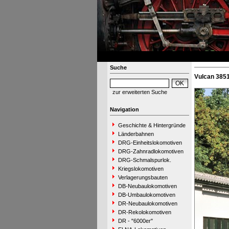
Suche
Vulcan 385
zur erweiterten Suche
Navigation
Geschichte & Hintergründe
Länderbahnen
DRG-Einheitslokomotiven
DRG-Zahnradlokomotiven
DRG-Schmalspurlok.
Kriegslokomotiven
Verlagerungsbauten
DB-Neubaulokomotiven
DB-Umbaulokomotiven
DR-Neubaulokomotiven
DR-Rekolokomotiven
DR - "6000er"