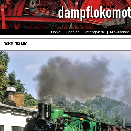
Home
Updates
Typengalerie
Mitwirkende
1 - RüKB "53 Mh"