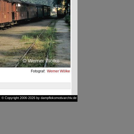
Fotograf:
Werner Wölke
© Copyright 2006-2026 by dampflokomotivarchiv.de