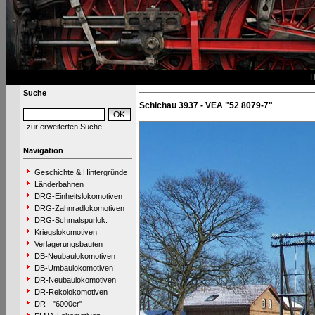
Suche
Schichau 3937 - VEA "52 8079-7"
zur erweiterten Suche
Navigation
Geschichte & Hintergründe
Länderbahnen
DRG-Einheitslokomotiven
DRG-Zahnradlokomotiven
DRG-Schmalspurlok.
Kriegslokomotiven
Verlagerungsbauten
DB-Neubaulokomotiven
DB-Umbaulokomotiven
DR-Neubaulokomotiven
DR-Rekolokomotiven
DR - "6000er"