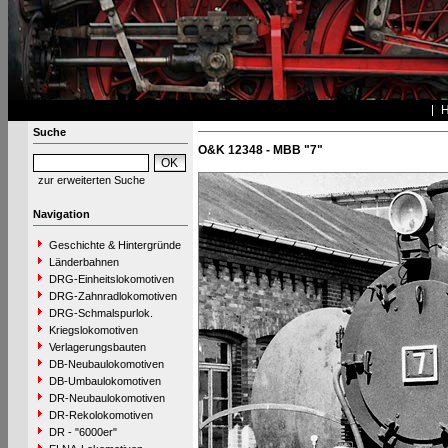
Suche
O&K 12348 - MBB "7"
zur erweiterten Suche
Navigation
Geschichte & Hintergründe
Länderbahnen
DRG-Einheitslokomotiven
DRG-Zahnradlokomotiven
DRG-Schmalspurlok.
Kriegslokomotiven
Verlagerungsbauten
DB-Neubaulokomotiven
DB-Umbaulokomotiven
DR-Neubaulokomotiven
DR-Rekolokomotiven
DR - "6000er"